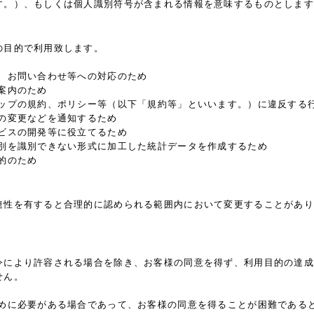
す。）、もしくは個人識別符号が含まれる情報を意味するものとします
の目的で利用致します。
内、お問い合わせ等への対応のため
案内のため
ョップの規約、ポリシー等（以下「規約等」といいます。）に違反する
の変更などを通知するため
ビスの開発等に役立てるため
個別を識別できない形式に加工した統計データを作成するため
的のため
連性を有すると合理的に認められる範囲内において変更することがあり
令により許容される場合を除き、お客様の同意を得ず、利用目的の達成
せん。
ために必要がある場合であって、お客様の同意を得ることが困難である