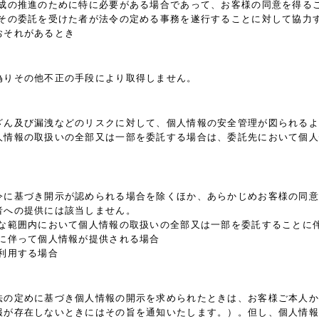
育成の推進のために特に必要がある場合であって、お客様の同意を得る
はその委託を受けた者が法令の定める事務を遂行することに対して協力
おそれがあるとき
偽りその他不正の手段により取得しません。
ざん及び漏洩などのリスクに対して、個人情報の安全管理が図られるよ
人情報の取扱いの全部又は一部を委託する場合は、委託先において個人
令に基づき開示が認められる場合を除くほか、あらかじめお客様の同意
者への提供には該当しません。
要な範囲内において個人情報の取扱いの全部又は一部を委託することに
継に伴って個人情報が提供される場合
利用する場合
法の定めに基づき個人情報の開示を求められたときは、お客様ご本人か
報が存在しないときにはその旨を通知いたします。）。但し、個人情報