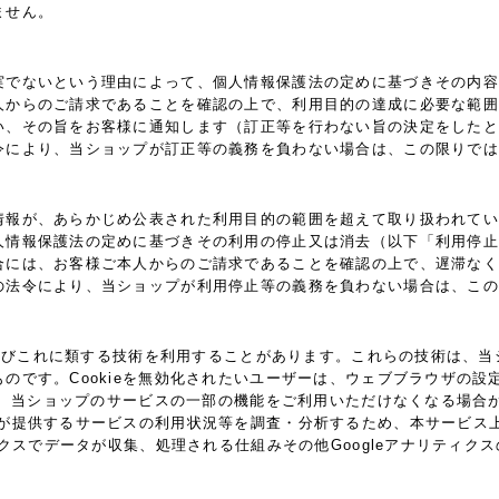
ません。
実でないという理由によって、個人情報保護法の定めに基づきその内容
人からのご請求であることを確認の上で、利用目的の達成に必要な範囲
い、その旨をお客様に通知します（訂正等を行わない旨の決定をしたと
令により、当ショップが訂正等の義務を負わない場合は、この限りでは
情報が、あらかじめ公表された利用目的の範囲を超えて取り扱われてい
人情報保護法の定めに基づきその利用の停止又は消去（以下「利用停止
合には、お客様ご本人からのご請求であることを確認の上で、遅滞なく
の法令により、当ショップが利用停止等の義務を負わない場合は、この
ie及びこれに類する技術を利用することがあります。これらの技術は、
です。Cookieを無効化されたいユーザーは、ウェブブラウザの設定
ると、当ショップのサービスの一部の機能をご利用いただけなくなる場合
供するサービスの利用状況等を調査・分析するため、本サービス上に Goo
ィクスでデータが収集、処理される仕組みその他Googleアナリティ